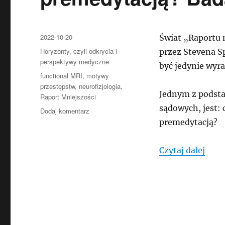
Data
2022-10-20
Świat „Raportu 
publikacji
Kategorie
Horyzonty, czyli odkrycia i
przez Stevena Sp
perspektywy medyczne
być jedynie wyra
Tagi
functional MRI
,
motywy
przestępstw
,
neurofizjologia
,
Jednym z podsta
Raport Mniejszości
sądowych, jest:
do
Dodaj komentarz
Zbrodnia
premedytacją?
z
lekkomyślności
„Zbr
Czytaj dalej
czy
z
premedytacją?
Badanie
mózgu
rozstrzygnie