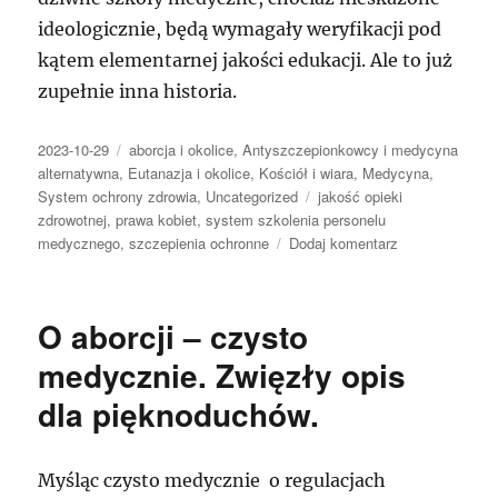
ideologicznie, będą wymagały weryfikacji pod
kątem elementarnej jakości edukacji. Ale to już
zupełnie inna historia.
Data
Kategorie
2023-10-29
aborcja i okolice
,
Antyszczepionkowcy i medycyna
publikacji
alternatywna
,
Eutanazja i okolice
,
Kościół i wiara
,
Medycyna
,
Tagi
System ochrony zdrowia
,
Uncategorized
jakość opieki
zdrowotnej
,
prawa kobiet
,
system szkolenia personelu
do
medycznego
,
szczepienia ochronne
Dodaj komentarz
LUMPy
wyznaniowe
trzeba
O aborcji – czysto
zamknąć
natychmiast.
medycznie. Zwięzły opis
dla pięknoduchów.
Myśląc czysto medycznie o regulacjach