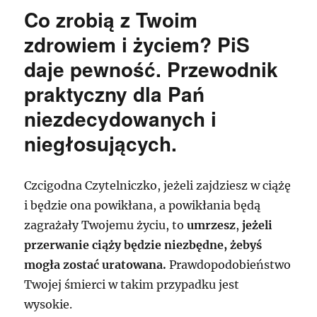
którzy
Co zrobią z Twoim
wolą
słuchać
zdrowiem i życiem? PiS
niż
daje pewność. Przewodnik
czytać
–
praktyczny dla Pań
wpis
w
niezdecydowanych i
formie
niegłosujących.
podcastu
Czcigodna Czytelniczko, jeżeli zajdziesz w ciążę
i będzie ona powikłana, a powikłania będą
zagrażały Twojemu życiu, to
umrzesz
,
jeżeli
przerwanie ciąży będzie niezbędne, żebyś
mogła zostać uratowana.
Prawdopodobieństwo
Twojej śmierci w takim przypadku jest
wysokie.