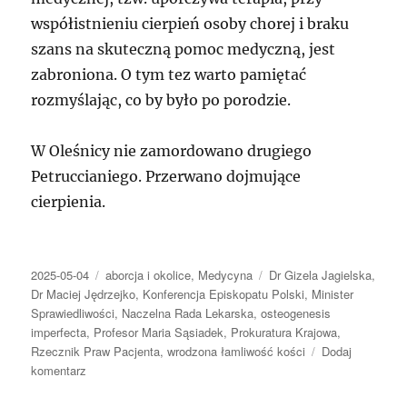
współistnieniu cierpień osoby chorej i braku
szans na skuteczną pomoc medyczną, jest
zabroniona. O tym tez warto pamiętać
rozmyślając, co by było po porodzie.
W Oleśnicy nie zamordowano drugiego
Petruccianiego. Przerwano dojmujące
cierpienia.
Data
Kategorie
Tagi
2025-05-04
aborcja i okolice
,
Medycyna
Dr Gizela Jagielska
,
publikacji
Dr Maciej Jędrzejko
,
Konferencja Episkopatu Polski
,
Minister
Sprawiedliwości
,
Naczelna Rada Lekarska
,
osteogenesis
imperfecta
,
Profesor Maria Sąsiadek
,
Prokuratura Krajowa
,
Rzecznik Praw Pacjenta
,
wrodzona łamliwość kości
Dodaj
do
komentarz
W