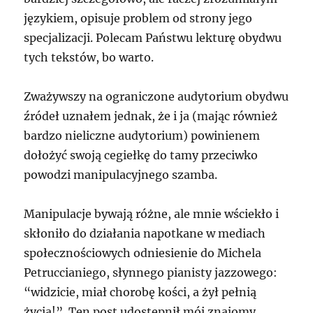
językiem, opisuje problem od strony jego
specjalizacji. Polecam Państwu lekturę obydwu
tych tekstów, bo warto.
Zważywszy na ograniczone audytorium obydwu
źródeł uznałem jednak, że i ja (mając również
bardzo nieliczne audytorium) powinienem
dołożyć swoją cegiełkę do tamy przeciwko
powodzi manipulacyjnego szamba.
Manipulacje bywają różne, ale mnie wściekło i
skłoniło do działania napotkane w mediach
społecznościowych odniesienie do Michela
Petruccianiego, słynnego pianisty jazzowego:
“widzicie, miał chorobę kości, a żył pełnią
życia!”. Ten post udostępnił mój znajomy