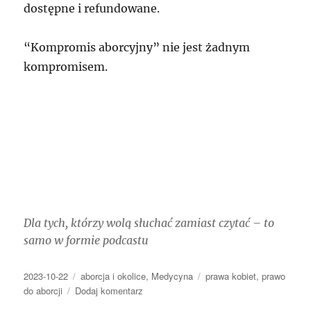
dostępne i refundowane.
“Kompromis aborcyjny” nie jest żadnym
kompromisem.
Dla tych, którzy wolą słuchać zamiast czytać – to
samo w formie podcastu
Data
Kategorie
Tagi
2023-10-22
aborcja i okolice
,
Medycyna
prawa kobiet
,
prawo
publikacji
do
do aborcji
Dodaj komentarz
O