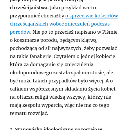
chrześcijaństwa.
Jako przykład warto
przypomnieć chociażby
o sprzeciwie kościołów
chrześcijańskich wobec znieczuleń podczas
porodów
. Nie po to przecież napisano w Piśmie
o koszmarze porodu, będącym klątwą
pochodzącą od sił najwyższych, żeby pozwalać
na takie fanaberie. Czytałem o jednej kobiecie,
która za domaganie się znieczulenia
okołoporodowego została spalona stosie, ale
być może takich przypadków było więcej. A o
całkiem współczesnym składaniu życia kobiet
na ołtarzu religii wiedzą wszyscy, którzy nie
mają zespołu wyparcia, więc nie ma co tego
tematu rozwijać.
2.
Stanowisko ideologiczne pozostaje w