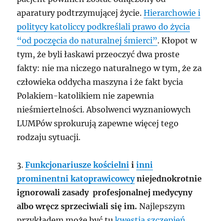
aparatury podtrzymującej życie.
Hierarchowie i
politycy katoliccy podkreślali prawo do życia
“od poczęcia do naturalnej śmierci”
. Kłopot w
tym, że byli łaskawi przeoczyć dwa proste
fakty: nie ma niczego naturalnego w tym, że za
człowieka oddycha maszyna i że fakt bycia
Polakiem-katolikiem nie zapewnia
nieśmiertelności. Absolwenci wyznaniowych
LUMPów sprokurują zapewne więcej tego
rodzaju sytuacji.
3.
Funkcjonariusze kościelni
i
inni
prominentni katoprawicowcy
niejednokrotnie
ignorowali zasady profesjonalnej medycyny
albo wręcz sprzeciwiali się im.
Najlepszym
przykładem może być tu
kwestia szczepień