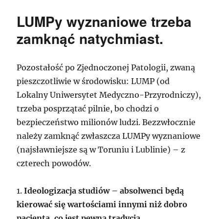
Oleśnicy
nie
LUMPy wyznaniowe trzeba
zamordowano
drugiego
zamknąć natychmiast.
Petruccianiego.
A
co
Pozostałość po Zjednoczonej Patologii, zwaną
zdarzyło
pieszczotliwie w środowisku: LUMP (od
się
naprawdę
Lokalny Uniwersytet Medyczno-Przyrodniczy),
i
trzeba posprzątać pilnie, bo chodzi o
kiedy?
bezpieczeństwo milionów ludzi. Bezzwłocznie
należy zamknąć zwłaszcza LUMPy wyznaniowe
(najsławniejsze są w Toruniu i Lublinie) – z
czterech powodów.
1.
Ideologizacja studiów – absolwenci będą
kierować się wartościami innymi niż dobro
pacjenta, co jest pewną tradycją