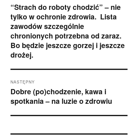
wpisu
“Strach do roboty chodzić” – nie
Poprzedni
tylko w ochronie zdrowia. Lista
wpis:
zawodów szczególnie
chronionych potrzebna od zaraz.
Bo będzie jeszcze gorzej i jeszcze
drożej.
NASTĘPNY
Dobre (po)chodzenie, kawa i
Następny
spotkania – na luzie o zdrowiu
wpis: