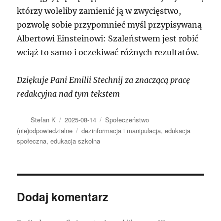
którzy woleliby zamienić ją w zwycięstwo,
pozwolę sobie przypomnieć myśl przypisywaną
Albertowi Einsteinowi: Szaleństwem jest robić
wciąż to samo i oczekiwać różnych rezultatów.
Dziękuje Pani Emilii Stechnij za znaczącą pracę
redakcyjna nad tym tekstem
Autor
Data
Kategorie
Stefan K
2025-08-14
Społeczeństwo
publikacji
Tagi
(nie)odpowiedzialne
dezinformacja i manipulacja
,
edukacja
społeczna
,
edukacja szkolna
Dodaj komentarz