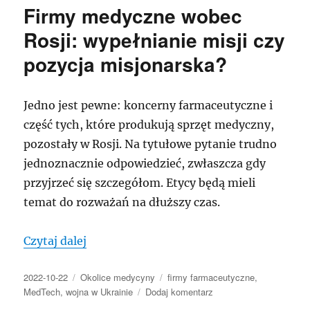
Firmy medyczne wobec
Rosji: wypełnianie misji czy
pozycja misjonarska?
Jedno jest pewne: koncerny farmaceutyczne i
część tych, które produkują sprzęt medyczny,
pozostały w Rosji. Na tytułowe pytanie trudno
jednoznacznie odpowiedzieć, zwłaszcza gdy
przyjrzeć się szczegółom. Etycy będą mieli
temat do rozważań na dłuższy czas.
„Firmy medyczne wobec Rosji: wypełnian
Czytaj dalej
Data
Kategorie
Tagi
2022-10-22
Okolice medycyny
firmy farmaceutyczne
,
publikacji
do
MedTech
,
wojna w Ukrainie
Dodaj komentarz
Firmy