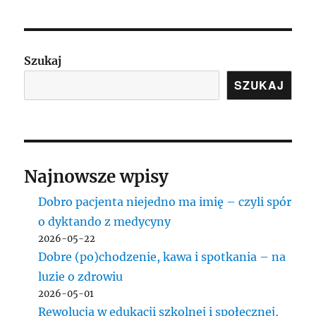
medyczne
wobec
Rosji:
wypełnianie
Szukaj
misji
SZUKAJ
czy
pozycja
misjonarska?
Najnowsze wpisy
Dobro pacjenta niejedno ma imię – czyli spór
o dyktando z medycyny
2026-05-22
Dobre (po)chodzenie, kawa i spotkania – na
luzie o zdrowiu
2026-05-01
Rewolucja w edukacji szkolnej i społecznej,