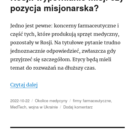
pozycja misjonarska?
Jedno jest pewne: koncerny farmaceutyczne i
część tych, które produkują sprzęt medyczny,
pozostały w Rosji. Na tytułowe pytanie trudno
jednoznacznie odpowiedzieć, zwłaszcza gdy
przyjrzeć się szczegółom. Etycy będą mieli
temat do rozważań na dłuższy czas.
„Firmy medyczne wobec Rosji: wypełnian
Czytaj dalej
Data
Kategorie
Tagi
2022-10-22
Okolice medycyny
firmy farmaceutyczne
,
publikacji
do
MedTech
,
wojna w Ukrainie
Dodaj komentarz
Firmy
medyczne
wobec
Rosji: