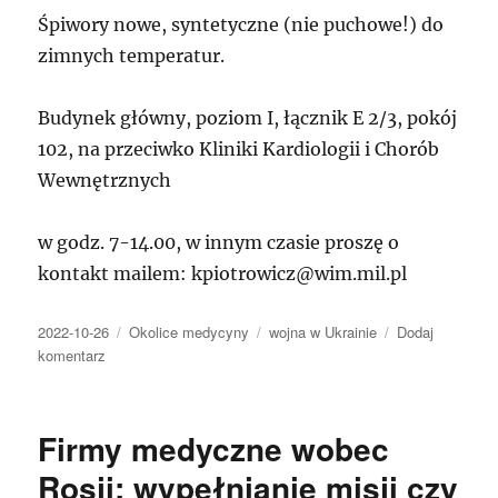
Śpiwory nowe, syntetyczne (nie puchowe!) do
zimnych temperatur.
Budynek główny, poziom I, łącznik E 2/3, pokój
102, na przeciwko Kliniki Kardiologii i Chorób
Wewnętrznych
w godz. 7-14.00, w innym czasie proszę o
kontakt mailem: kpiotrowicz@wim.mil.pl
Data
Kategorie
Tagi
2022-10-26
Okolice medycyny
wojna w Ukrainie
Dodaj
publikacji
do
komentarz
Zbieramy
śpiwory
dla
Firmy medyczne wobec
żołnierzy
z
Rosji: wypełnianie misji czy
Ukrainy.