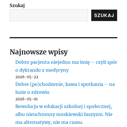
wypełnianie
Szukaj
misji
SZUKAJ
czy
pozycja
misjonarska?
Najnowsze wpisy
Dobro pacjenta niejedno ma imię – czyli spór
o dyktando z medycyny
2026-05-22
Dobre (po)chodzenie, kawa i spotkania – na
luzie o zdrowiu
2026-05-01
Rewolucja w edukacji szkolnej i społecznej,
albo nieuchronny moskiewski faszyzm. Nie
ma alternatywy, nie ma czasu.