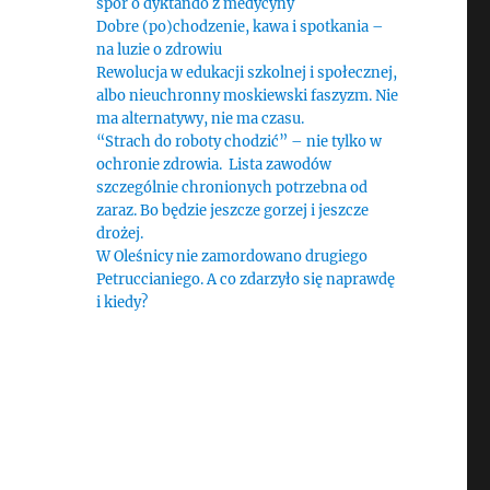
spór o dyktando z medycyny
Dobre (po)chodzenie, kawa i spotkania –
na luzie o zdrowiu
Rewolucja w edukacji szkolnej i społecznej,
albo nieuchronny moskiewski faszyzm. Nie
ma alternatywy, nie ma czasu.
“Strach do roboty chodzić” – nie tylko w
ochronie zdrowia. Lista zawodów
szczególnie chronionych potrzebna od
zaraz. Bo będzie jeszcze gorzej i jeszcze
drożej.
W Oleśnicy nie zamordowano drugiego
Petruccianiego. A co zdarzyło się naprawdę
i kiedy?