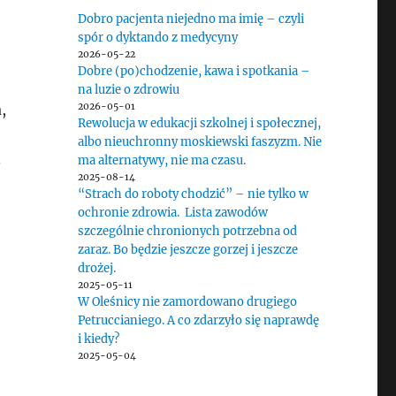
Dobro pacjenta niejedno ma imię – czyli
spór o dyktando z medycyny
2026-05-22
Dobre (po)chodzenie, kawa i spotkania –
na luzie o zdrowiu
,
2026-05-01
Rewolucja w edukacji szkolnej i społecznej,
albo nieuchronny moskiewski faszyzm. Nie
.
ma alternatywy, nie ma czasu.
2025-08-14
“Strach do roboty chodzić” – nie tylko w
ochronie zdrowia. Lista zawodów
szczególnie chronionych potrzebna od
zaraz. Bo będzie jeszcze gorzej i jeszcze
drożej.
2025-05-11
W Oleśnicy nie zamordowano drugiego
Petruccianiego. A co zdarzyło się naprawdę
i kiedy?
2025-05-04
ujmy wypowiedzi w sprawie białogardzkiej”