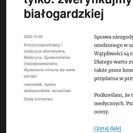
białogardzkiej
Data
2022-10-20
Sprawa niezgody
publikacji
Kategorie
Antyszczepionkowcy i
urodzonego w szp
medycyna alternatywna
,
Wątpliwości są r
Medycyna
,
Społeczeństwo
Dlatego warto z
(nie)odpowiedzialne
,
Wydarzenia minione ale warte
także przez kom
pamięci
przydatna w przy
Tagi
noworodek
,
opieka
okołoporodowa
,
wcześniaki
Podkreślam, że 
do
Dodaj komentarz
medycznych. Prz
Fakty
i
oceny.
dezinformacje
o
„Fakt
Czytaj dalej
wcześniakach