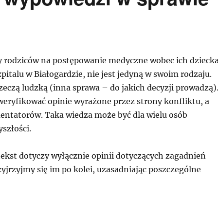
 rodziców na postępowanie medyczne wobec ich dziecka
italu w Białogardzie, nie jest jedyną w swoim rodzaju.
zeczą ludzką (inna sprawa – do jakich decyzji prowadzą)
weryfikować opinie wyrażone przez strony konfliktu, a
entatorów. Taka wiedza może być dla wielu osób
szłości.
tekst dotyczy wyłącznie opinii dotyczących zagadnień
yjrzyjmy się im po kolei, uzasadniając poszczególne
y i dezinformacje o wcześniakach i nie tylko: zweryfik