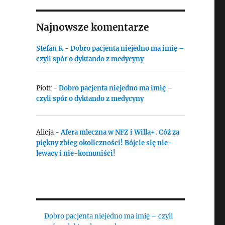
Najnowsze komentarze
Stefan K
-
Dobro pacjenta niejedno ma imię –
czyli spór o dyktando z medycyny
Piotr
-
Dobro pacjenta niejedno ma imię –
czyli spór o dyktando z medycyny
Alicja
-
Afera mleczna w NFZ i Willa+. Cóż za
piękny zbieg okoliczności! Bójcie się nie-
lewacy i nie-komuniści!
Dobro pacjenta niejedno ma imię – czyli