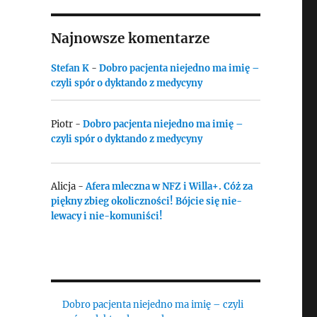
Najnowsze komentarze
Stefan K
-
Dobro pacjenta niejedno ma imię –
czyli spór o dyktando z medycyny
Piotr
-
Dobro pacjenta niejedno ma imię –
czyli spór o dyktando z medycyny
Alicja
-
Afera mleczna w NFZ i Willa+. Cóż za
piękny zbieg okoliczności! Bójcie się nie-
lewacy i nie-komuniści!
Dobro pacjenta niejedno ma imię – czyli