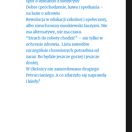
spór o dyktando z medycyny
Dobre (po)chodzenie, kawa i spotkania –
na luzie o zdrowiu
Rewolucja w edukacji szkolnej i społecznej,
albo nieuchronny moskiewski faszyzm. Nie
ma alternatywy, nie ma czasu.
“Strach do roboty chodzić” – nie tylko w
ochronie zdrowia. Lista zawodów
szczególnie chronionych potrzebna od
zaraz. Bo będzie jeszcze gorzej i jeszcze
drożej.
W Oleśnicy nie zamordowano drugiego
Petruccianiego. A co zdarzyło się naprawdę
i kiedy?