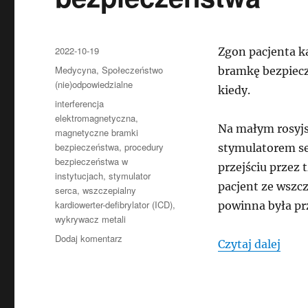
Data
2022-10-19
Zgon pacjenta k
publikacji
Kategorie
Medycyna
,
Społeczeństwo
bramkę bezpiecz
(nie)odpowiedzialne
kiedy.
Tagi
interferencja
elektromagnetyczna
,
Na małym rosyjs
magnetyczne bramki
bezpieczeństwa
,
procedury
stymulatorem se
bezpieczeństwa w
przejściu przez 
instytucjach
,
stymulator
pacjent ze wszc
serca
,
wszczepialny
kardiowerter-defibrylator (ICD)
,
powinna była pr
wykrywacz metali
do
Dodaj komentarz
„Śmi
Czytaj dalej
Śmiertelnie
niebezpieczne
bramki
bezpieczeństwa