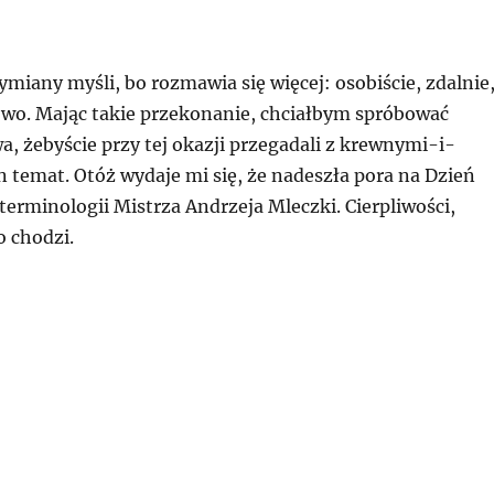
ymiany myśli, bo rozmawia się więcej: osobiście, zdalnie
owo. Mając takie przekonanie, chciałbym spróbować
, żebyście przy tej okazji przegadali z krewnymi-i-
 temat. Otóż wydaje mi się, że nadeszła pora na Dzień
 terminologii Mistrza Andrzeja Mleczki. Cierpliwości,
o chodzi.
świąteczne rozmowy: nieuki, Owsiak i Dzień Żółwia”