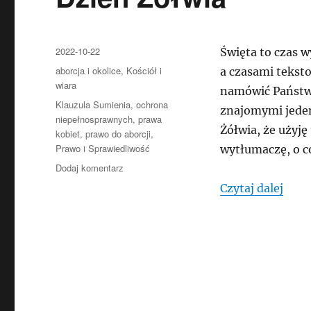
Data
2022-10-22
Święta to czas w
publikacji
Kategorie
aborcja i okolice
,
Kościół i
a czasami tekst
wiara
namówić Państwa
Tagi
Klauzula Sumienia
,
ochrona
znajomymi jeden
niepełnosprawnych
,
prawa
Żółwia, że użyję
kobiet
,
prawo do aborcji
,
Prawo i Sprawiedliwość
wytłumaczę, o c
do
Dodaj komentarz
Na
„Na 
Czytaj dalej
świąteczne
rozmowy:
nieuki,
Owsiak
i
Dzień
Żółwia