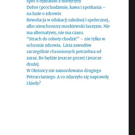
spór o dyktando z medycyny
Dobre (po)chodzenie, kawa i spotkania –
na luzie o zdrowiu
Rewolucja w edukacji szkolnej i społecznej,
albo nieuchronny moskiewski faszyzm. Nie
ma alternatywy, nie ma czasu.
“Strach do roboty chodzić” – nie tylko w
ochronie zdrowia. Lista zawodów
szczególnie chronionych potrzebna od
zaraz. Bo będzie jeszcze gorzej i jeszcze
drożej.
W Oleśnicy nie zamordowano drugiego
Petruccianiego. A co zdarzyło się naprawdę
i kiedy?