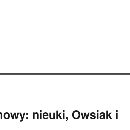
h
owy: nieuki, Owsiak i