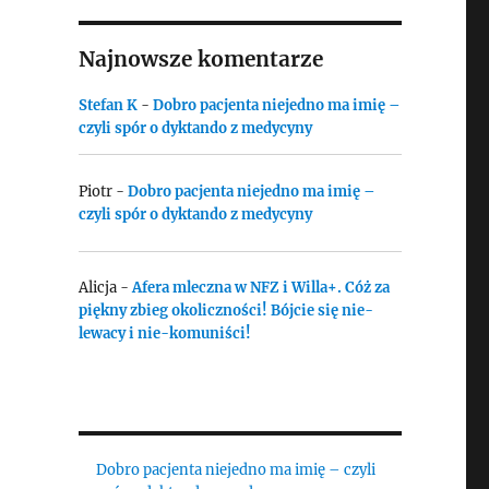
Najnowsze komentarze
Stefan K
-
Dobro pacjenta niejedno ma imię –
czyli spór o dyktando z medycyny
Piotr
-
Dobro pacjenta niejedno ma imię –
czyli spór o dyktando z medycyny
Alicja
-
Afera mleczna w NFZ i Willa+. Cóż za
piękny zbieg okoliczności! Bójcie się nie-
lewacy i nie-komuniści!
Dobro pacjenta niejedno ma imię – czyli