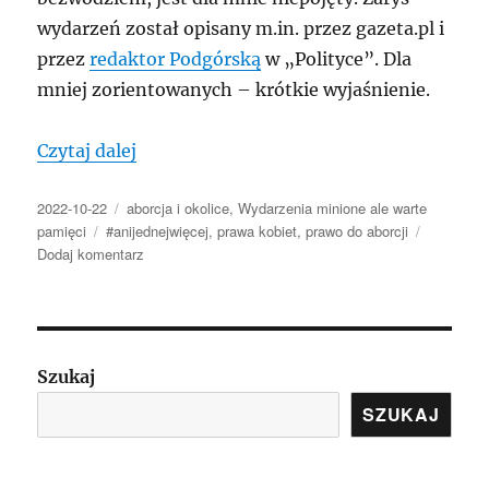
wydarzeń został opisany m.in. przez gazeta.pl i
przez
redaktor Podgórską
w „Polityce”. Dla
mniej zorientowanych – krótkie wyjaśnienie.
„Śmierć ciężarnej z bezwodziem: katota
Czytaj dalej
Data
Kategorie
2022-10-22
aborcja i okolice
,
Wydarzenia minione ale warte
publikacji
Tagi
pamięci
#anijednejwięcej
,
prawa kobiet
,
prawo do aborcji
do
Dodaj komentarz
Śmierć
ciężarnej
z
bezwodziem:
katotaliban,
Szukaj
Zjednoczona
SZUKAJ
Patologia
i
Trybunał
Kuchenny