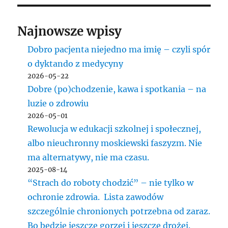
dewastują
medycynę
Najnowsze wpisy
Dobro pacjenta niejedno ma imię – czyli spór
o dyktando z medycyny
2026-05-22
Dobre (po)chodzenie, kawa i spotkania – na
luzie o zdrowiu
2026-05-01
Rewolucja w edukacji szkolnej i społecznej,
albo nieuchronny moskiewski faszyzm. Nie
ma alternatywy, nie ma czasu.
2025-08-14
“Strach do roboty chodzić” – nie tylko w
ochronie zdrowia. Lista zawodów
szczególnie chronionych potrzebna od zaraz.
Bo będzie jeszcze gorzej i jeszcze drożej.