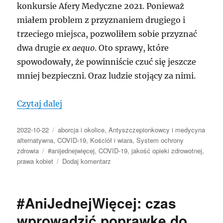
konkursie Afery Medyczne 2021. Ponieważ
miałem problem z przyznaniem drugiego i
trzeciego miejsca, pozwoliłem sobie przyznać
dwa drugie
ex aequo
. Oto sprawy, które
spowodowały, że powinniście czuć się jeszcze
mniej bezpieczni. Oraz ludzie stojący za nimi.
„Medyczne afery 2021, przy których Pega
Czytaj dalej
Data
Kategorie
2022-10-22
aborcja i okolice
,
Antyszczepionkowcy i medycyna
publikacji
alternatywna
,
COVID-19
,
Kościół i wiara
,
System ochrony
Tagi
zdrowia
#anijednejwięcej
,
COVID-19
,
jakość opieki zdrowotnej
,
do
prawa kobiet
Dodaj komentarz
Medyczne
afery
2021,
#AniJednejWięcej: czas
przy
których
wprowadzić poprawkę do