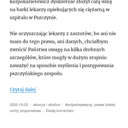
korpokarierowicz dyskretnie złożył całą winę
na barki lekarzy opiekujących się ciężarną w
szpitalu w Pszczynie.
Nie oczyszczając lekarzy z zarzutów, bo ani nie
mam do tego prawa, ani danych, chciałbym
zwrócić Państwa uwagę na kilka drobnych
szczegółów, które mogły w dużym stopniu
zaważyć na sposobie myślenia i postępowania
pszczyńskiego zespołu.
„#anijednejwięcej: Jędruś udaje, że nie w
Czytaj dalej
Data
Kategorie
Tagi
2022-10-22
aborcja i okolice
#anijednejwięcej
,
prawa kobiet
,
publikacji
do
ruchy proporodowe
Dodaj komentarz
#anijednejwięcej:
Jędruś