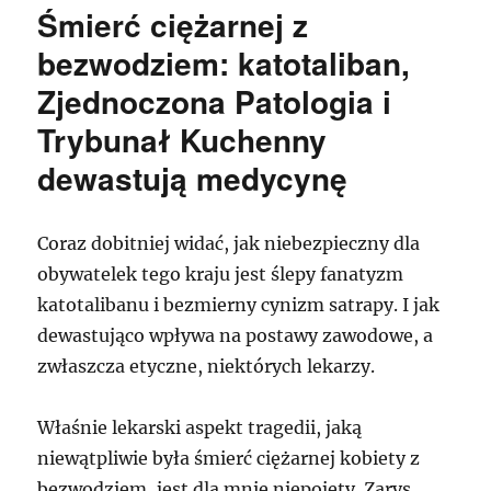
udaje,
Śmierć ciężarnej z
że
nie
bezwodziem: katotaliban,
widzi
Zjednoczona Patologia i
faceta
w
Trybunał Kuchenny
cieniu
dewastują medycynę
Coraz dobitniej widać, jak niebezpieczny dla
obywatelek tego kraju jest ślepy fanatyzm
katotalibanu i bezmierny cynizm satrapy. I jak
dewastująco wpływa na postawy zawodowe, a
zwłaszcza etyczne, niektórych lekarzy.
Właśnie lekarski aspekt tragedii, jaką
niewątpliwie była śmierć ciężarnej kobiety z
bezwodziem, jest dla mnie niepojęty. Zarys