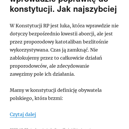
Pegasus
konstytucji. Jak najszybciej
i
drożyzna
to
pikuś
W Konstytucji RP jest luka, która wprawdzie nie
dotyczy bezpośrednio kwestii aborcji, ale jest
przez proporodowy katotaliban bezlitośnie
wykorzystywana. Czas ją zamknąć. Nie
zablokujemy przez to całkowicie działań
proporodowców, ale zdecydowanie
zawęzimy pole ich działania.
Mamy w konstytucji definicję obywatela
polskiego, która brzmi:
„#AniJednejWięcej: czas wprowadzić popr
Czytaj dalej