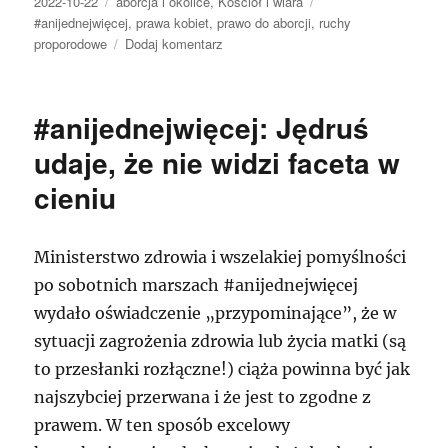
Data
Kategorie
Tagi
2022-10-22
aborcja i okolice
,
Kościół i wiara
publikacji
#anijednejwięcej
,
prawa kobiet
,
prawo do aborcji
,
ruchy
do
proporodowe
Dodaj komentarz
#AniJednejWięcej:
czas
wprowadzić
#anijednejwięcej: Jędruś
poprawkę
do
udaje, że nie widzi faceta w
konstytucji.
cieniu
Jak
najszybciej
Ministerstwo zdrowia i wszelakiej pomyślności
po sobotnich marszach #anijednejwięcej
wydało oświadczenie „przypominające”, że w
sytuacji zagrożenia zdrowia lub życia matki (są
to przesłanki rozłączne!) ciąża powinna być jak
najszybciej przerwana i że jest to zgodne z
prawem. W ten sposób excelowy