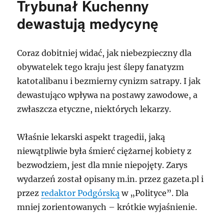
Trybunał Kuchenny
dewastują medycynę
Coraz dobitniej widać, jak niebezpieczny dla
obywatelek tego kraju jest ślepy fanatyzm
katotalibanu i bezmierny cynizm satrapy. I jak
dewastująco wpływa na postawy zawodowe, a
zwłaszcza etyczne, niektórych lekarzy.
Właśnie lekarski aspekt tragedii, jaką
niewątpliwie była śmierć ciężarnej kobiety z
bezwodziem, jest dla mnie niepojęty. Zarys
wydarzeń został opisany m.in. przez gazeta.pl i
przez
redaktor Podgórską
w „Polityce”. Dla
mniej zorientowanych – krótkie wyjaśnienie.