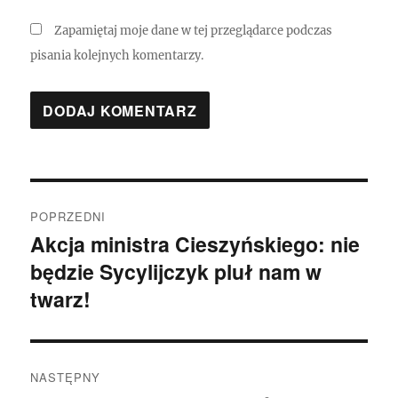
Zapamiętaj moje dane w tej przeglądarce podczas
pisania kolejnych komentarzy.
Nawigacja
POPRZEDNI
wpisu
Akcja ministra Cieszyńskiego: nie
Poprzedni
będzie Sycylijczyk pluł nam w
wpis:
twarz!
NASTĘPNY