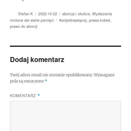
Autor
Data
Kategorie
Stefan K
2022-10-22
aborcja i okolice
,
Wydarzenia
publikacji
Tagi
minione ale warte pamięci
#anijednejwięcej
,
prawa kobiet
,
prawo do aborcji
Dodaj komentarz
Twój adres email nie zostanie opublikowany.
Wymagane
pola są oznaczone
*
KOMENTARZ
*