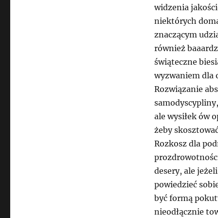
widzenia jakośc
niektórych doma
znaczącym udział
również baaardz
świąteczne bies
wyzwaniem dla o
Rozwiązanie abso
samodyscypliny,
ale wysiłek ów 
żeby skosztować
Rozkosz dla podn
prozdrowotności
desery, ale jeż
powiedzieć sobi
być formą pokut
nieodłącznie to