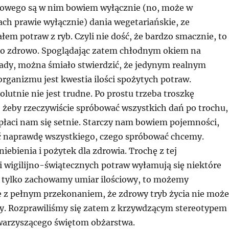
iowego są w nim bowiem wyłącznie (no, może w
ch prawie wyłącznie) dania wegetariańskie, ze
em potraw z ryb. Czyli nie dość, że bardzo smacznie, to
o zdrowo. Spoglądając zatem chłodnym okiem na
iady, można śmiało stwierdzić, że jedynym realnym
rganizmu jest kwestia ilości spożytych potraw.
lutnie nie jest trudne. Po prostu trzeba troszkę
 żeby rzeczywiście spróbować wszystkich dań po trochu,
opłaci nam się setnie. Starczy nam bowiem pojemności,
 naprawdę wszystkiego, czego spróbować chcemy.
iebienia i pożytek dla zdrowia. Trochę z tej
 wigilijno-świątecznych potraw wyłamują się niektóre
eli tylko zachowamy umiar ilościowy, to możemy
e z pełnym przekonaniem, że zdrowy tryb życia nie może
y. Rozprawiliśmy się zatem z krzywdzącym stereotypem
warzyszącego świętom obżarstwa.