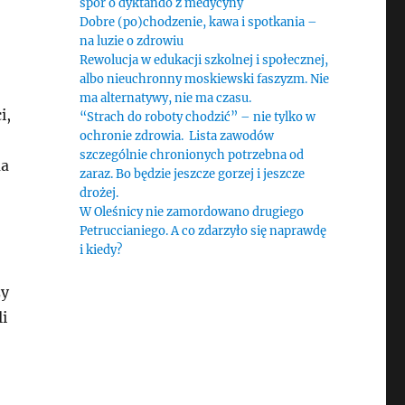
spór o dyktando z medycyny
Dobre (po)chodzenie, kawa i spotkania –
na luzie o zdrowiu
Rewolucja w edukacji szkolnej i społecznej,
albo nieuchronny moskiewski faszyzm. Nie
ma alternatywy, nie ma czasu.
i,
“Strach do roboty chodzić” – nie tylko w
ochronie zdrowia. Lista zawodów
szczególnie chronionych potrzebna od
ma
zaraz. Bo będzie jeszcze gorzej i jeszcze
drożej.
W Oleśnicy nie zamordowano drugiego
Petruccianiego. A co zdarzyło się naprawdę
i kiedy?
zy
i