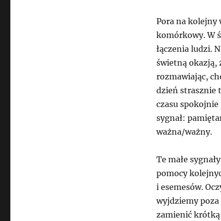
Pora na kolejny 
komórkowy. W św
łączenia ludzi. 
świetną okazją,
rozmawiając, cho
dzień strasznie t
czasu spokojnie 
sygnał: pamiętam
ważna/ważny.
Te małe sygnały
pomocy kolejnych
i esemesów. Oczyw
wyjdziemy poza
zamienić krótką