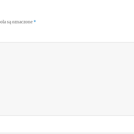
ola są oznaczone
*