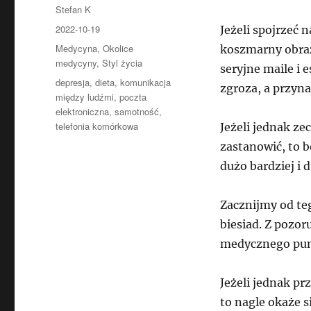
Autor
Stefan K
Data
2022-10-19
Jeżeli spojrzeć
publikacji
Kategorie
Medycyna
,
Okolice
koszmarny obraz
medycyny
,
Styl życia
seryjne maile i
Tagi
depresja
,
dieta
,
komunikacja
zgroza, a przyn
między ludźmi
,
poczta
elektroniczna
,
samotność
,
telefonia komórkowa
Jeżeli jednak z
zastanowić, to b
dużo bardziej i d
Zacznijmy od teg
biesiad. Z pozoru
medycznego pun
Jeżeli jednak pr
to nagle okaże 