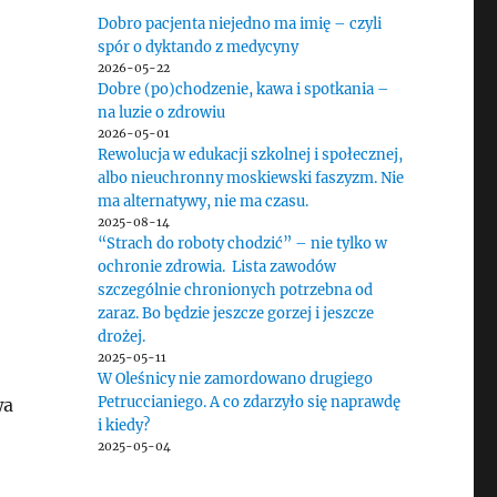
Dobro pacjenta niejedno ma imię – czyli
spór o dyktando z medycyny
2026-05-22
Dobre (po)chodzenie, kawa i spotkania –
na luzie o zdrowiu
2026-05-01
Rewolucja w edukacji szkolnej i społecznej,
albo nieuchronny moskiewski faszyzm. Nie
ma alternatywy, nie ma czasu.
2025-08-14
“Strach do roboty chodzić” – nie tylko w
ochronie zdrowia. Lista zawodów
szczególnie chronionych potrzebna od
zaraz. Bo będzie jeszcze gorzej i jeszcze
drożej.
2025-05-11
W Oleśnicy nie zamordowano drugiego
Petruccianiego. A co zdarzyło się naprawdę
wa
i kiedy?
2025-05-04