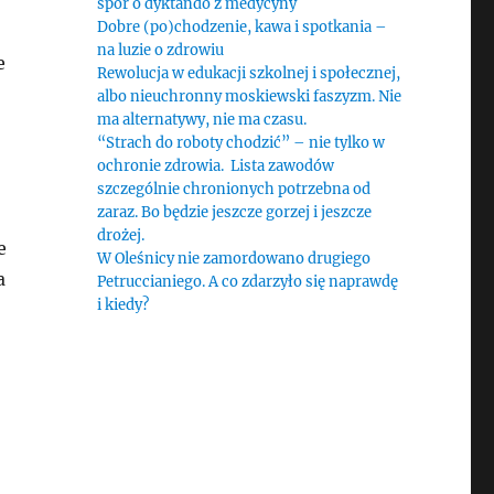
spór o dyktando z medycyny
Dobre (po)chodzenie, kawa i spotkania –
na luzie o zdrowiu
e
Rewolucja w edukacji szkolnej i społecznej,
albo nieuchronny moskiewski faszyzm. Nie
ma alternatywy, nie ma czasu.
“Strach do roboty chodzić” – nie tylko w
ochronie zdrowia. Lista zawodów
szczególnie chronionych potrzebna od
zaraz. Bo będzie jeszcze gorzej i jeszcze
drożej.
e
W Oleśnicy nie zamordowano drugiego
a
Petruccianiego. A co zdarzyło się naprawdę
i kiedy?