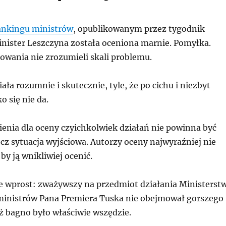
ankingu ministrów
, opublikowanym przez tygodnik
Minister Leszczyna została oceniona marnie. Pomyłka.
wania nie zrozumieli skali problemu.
iała rozumnie i skutecznie, tyle, że po cichu i niezbyt
o się nie da.
enia dla oceny czyichkolwiek działań nie powinna być
ecz sytuacja wyjściowa. Autorzy oceny najwyraźniej nie
 by ją wnikliwiej ocenić.
 wprost: zważywszy na przedmiot działania Ministerst
 ministrów Pana Premiera Tuska nie obejmował gorszego
eż bagno było właściwie wszędzie.