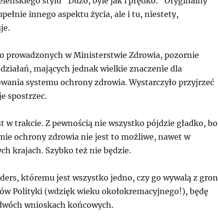
eńskiego stylu “Dużo, byle jak i prędko.” Oryginalny
pełnie innego aspektu życia, ale i tu, niestety,
je.
oro prowadzonych w Ministerstwie Zdrowia, pozornie
działań, mających jednak wielkie znaczenie dla
owania systemu ochrony zdrowia. Wystarczyło przyjrzeć
je spostrzec.
st w trakcie. Z pewnością nie wszystko pójdzie gładko, bo
ie ochrony zdrowia nie jest to możliwe, nawet w
ch krajach. Szybko też nie będzie.
ders, któremu jest wszystko jedno, czy go wywalą z gro
w Polityki (wdzięk wieku okołokremacyjnego!), będę
y dwóch wnioskach końcowych.