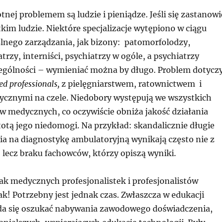
nej problemem są ludzie i pieniądze. Jeśli się zastanowi
kim ludzie. Niektóre specjalizacje wytępiono w ciągu
ślnego zarządzania, jak bizony: patomorfolodzy,
atrzy, interniści, psychiatrzy w ogóle, a psychiatrzy
zególności – wymieniać można by długo. Problem dotycz
ied professionals,
z pielęgniarstwem, ratownictwem i
cznymi na czele. Niedobory występują we wszystkich
 medycznych, co oczywiście obniża jakość działania
stotą jego niedomogi. Na przykład: skandalicznie długie
ia na diagnostykę ambulatoryjną wynikają często nie z
 lecz braku fachowców, którzy opiszą wyniki.
rak medycznych profesjonalistek i profesjonalistów
ak! Potrzebny jest jednak czas. Zwłaszcza w edukacji
da się oszukać nabywania zawodowego doświadczenia,