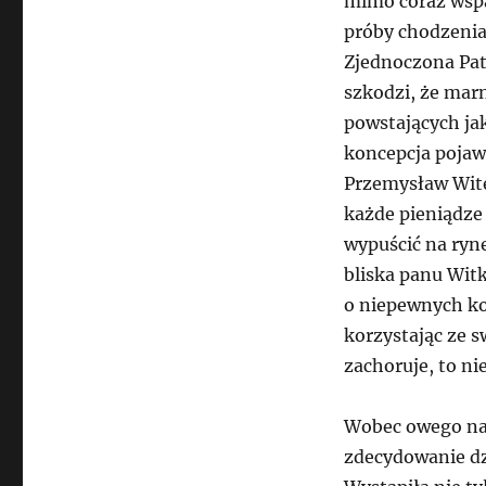
mimo coraz wspa
próby chodzenia 
Zjednoczona Pato
szkodzi, że marn
powstających ja
koncepcja pojawi
Przemysław Wit
każde pieniądze
wypuścić na ryn
bliska panu Wit
o niepewnych ko
korzystając ze 
zachoruje, to ni
Wobec owego naj
zdecydowanie dz