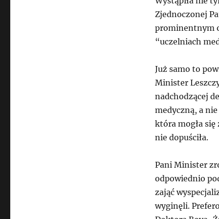
Wystąpiła nie t
Zjednoczonej Pa
prominentnym o
“uczelniach med
Już samo to powi
Minister Leszczy
nadchodzącej dek
medyczną, a nie 
która mogła się
nie dopuściła.
Pani Minister zr
odpowiednio pod
zająć wyspecjali
wyginęli. Prefe