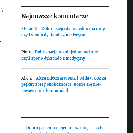
ć,
Najnowsze komentarze
Stefan K
-
Dobro pacjenta niejedno ma imię –
czyli spór o dyktando z medycyny
y
Piotr
-
Dobro pacjenta niejedno ma imię –
czyli spór o dyktando z medycyny
Alicja
-
Afera mleczna w NFZ i Willa+. Cóż za
piękny zbieg okoliczności! Bójcie się nie-
lewacy i nie-komuniści!
Dobro pacjenta niejedno ma imię – czyli