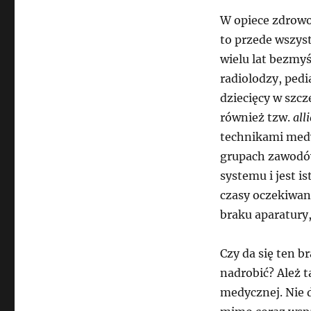
W opiece zdrowot
to przede wszyst
wielu lat bezmy
radiolodzy, pedi
dziecięcy w szc
również tzw.
all
technikami medy
grupach zawodów
systemu i jest i
czasy oczekiwan
braku aparatury,
Czy da się ten b
nadrobić? Ależ t
medycznej. Nie 