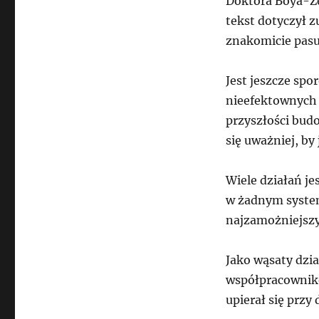
Doktora Boya-Żel
tekst dotyczył zu
znakomicie pasu
Jest jeszcze sp
nieefektownych 
przyszłości bud
się uważniej, by 
Wiele działań je
w żadnym system
najzamożniejszy
Jako wąsaty dzia
współpracownikó
upierał się prz