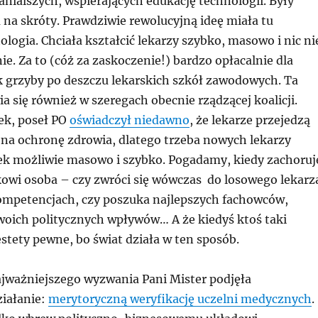
nialszych, wspierających edukację technologii. Były
na skróty. Prawdziwie rewolucyjną ideę miała tu
logia. Chciała kształcić lekarzy szybko, masowo i nic ni
ie. Za to (cóż za zaskoczenie!) bardzo opłacalnie dla
k grzyby po deszczu lekarskich szkół zawodowych. Ta
a się również w szeregach obecnie rządzącej koalicji.
ek, poseł PO
oświadczył niedawno
, że lekarze przejedzą
 na ochronę zdrowia, dlatego trzeba nowych lekarzy
ek możliwie masowo i szybko. Pogadamy, kiedy zachoruj
kowi osoba – czy zwróci się wówczas do losowego lekarz
mpetencjach, czy poszuka najlepszych fachowców,
swoich politycznych wpływów… A że kiedyś ktoś taki
estety pewne, bo świat działa w ten sposób.
ważniejszego wyzwania Pani Mister podjęła
iałanie:
merytoryczną weryfikację uczelni medycznych
.