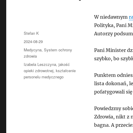
W niedawnym
r
Polityka, Pani 
Autor
Stefan K
Autorzy podsumo
Data
2024-08-29
publikacji
Kategorie
Medycyna
,
System ochrony
Pani Minister dz
zdrowia
szybko, bo szybk
Tagi
Izabela Leszczyna
,
jakość
opieki zdrowotnej
,
kształcenie
Punktem odniesi
personelu medycznego
lista dokonań, l
pofatygowali się
Powiedzmy sobie
Zdrowia, nikt z
bagna. A przeci