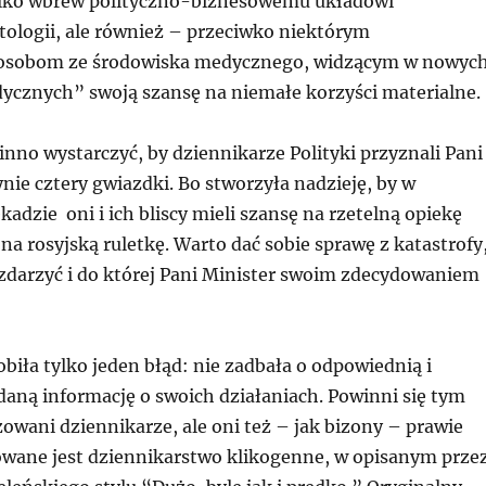
ylko wbrew polityczno-biznesowemu układowi
tologii, ale również – przeciwko niektórym
sobom ze środowiska medycznego, widzącym w nowyc
ycznych” swoją szansę na niemałe korzyści materialne.
nno wystarczyć, by dziennikarze Polityki przyznali Pani
nie cztery gwiazdki. Bo stworzyła nadzieję, by w
adzie oni i ich bliscy mieli szansę na rzetelną opiekę
na rosyjską ruletkę. Warto dać sobie sprawę z katastrofy
 zdarzyć i do której Pani Minister swoim zdecydowaniem
obiła tylko jeden błąd: nie zadbała o odpowiednią i
aną informację o swoich działaniach. Powinni się tym
zowani dziennikarze, ale oni też – jak bizony – prawie
rowane jest dziennikarstwo klikogenne, w opisanym prze